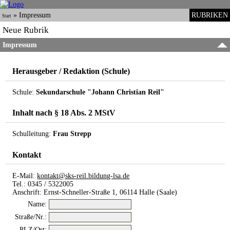
»
Impressum
RUBRIKEN
Start
Neue Rubrik
Impressum
Herausgeber / Redaktion (Schule)
Schule:
Sekundarschule "Johann Christian Reil"
Inhalt nach § 18 Abs. 2 MStV
Schulleitung:
Frau Strepp
Kontakt
E-Mail:
kontakt@sks-reil.bildung-lsa.de
Tel.: 0345 / 5322005
Anschrift: Ernst-Schneller-Straße 1, 06114 Halle (Saale)
Name:
Straße/Nr.:
PLZ/Ort: